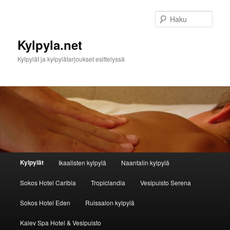
Haku
Kylpyla.net
Kylpylät ja kylpylätarjoukset esittelyssä
Päävalikko
Kylpylät
Ikaalisten kylpylä
Naantalin kylpylä
Siirry sisältöön
Siirry toissijaiseen sisältöön
Sokos Hotel Caribia
Tropiclandia
Vesipuisto Serena
Sokos Hotel Eden
Ruissalon kylpylä
Kalev Spa Hotel & Vesipuisto