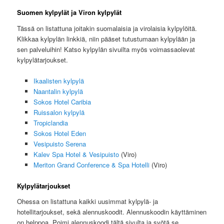
Suomen kylpylät ja Viron kylpylät
Tässä on listattuna joitakin suomalaisia ja virolaisia kylpylöitä.
Klikkaa kylpylän linkkiä, niin pääset tutustumaan kylpylään ja
sen palveluihin! Katso kylpylän sivuilta myös voimassaolevat
kylpylätarjoukset.
Ikaalisten kylpylä
Naantalin kylpylä
Sokos Hotel Caribia
Ruissalon kylpylä
Tropiclandia
Sokos Hotel Eden
Vesipuisto Serena
Kalev Spa Hotel & Vesipuisto
(Viro)
Meriton Grand Conference & Spa Hotelli
(Viro)
Kylpylätarjoukset
Ohessa on listattuna kaikki uusimmat kylpylä- ja
hotellitarjoukset, sekä alennuskoodit. Alennuskoodin käyttäminen
on helppoa. Poimi alennuskoodi tältä sivulta ja syötä se