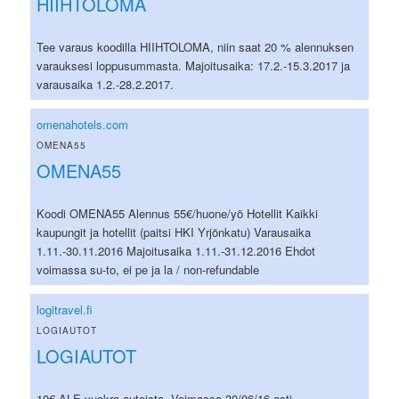
HIIHTOLOMA
Tee varaus koodilla HIIHTOLOMA, niin saat 20 % alennuksen
varauksesi loppusummasta. Majoitusaika: 17.2.-15.3.2017 ja
varausaika 1.2.-28.2.2017.
omenahotels.com
OMENA55
OMENA55
Koodi OMENA55 Alennus 55€/huone/yö Hotellit Kaikki
kaupungit ja hotellit (paitsi HKI Yrjönkatu) Varausaika
1.11.-30.11.2016 Majoitusaika 1.11.-31.12.2016 Ehdot
voimassa su-to, ei pe ja la / non-refundable
logitravel.fi
LOGIAUTOT
LOGIAUTOT
10€ ALE vuokra-autoista. Voimassa 30/06/16 asti.