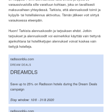
varaussivustolla sille varattuun kohtaan, joka on tavallisesti
maksuvaiheen yhteydessä. Tarkista, että alennuskoodi toimii ja
kylpylä- tai hotellialennus aktivoituu. Tämän jälkeen voit siirtyä
varauksessa eteenpäin.
Huom! Tarkista alennuskoodin ja tarjouksen ehdot. Jotkin
tarjoukset ja alennuskoodit voi esimerkiksi käyttää vain tiettynä
ajankohtana tai hotelliketjujen alennukset voivat koskea vain
tiettyjä hotelleja.
radissonblu.com
DREAM DEALS
DREAMDLS
Save up to 25% on Radisson hotels during the Dream Deals
campaign
Stay window: 10/6 - 31/8 2020
radissonblu.com