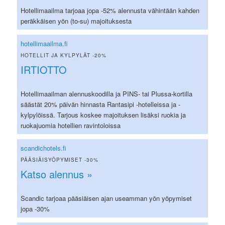
Hotellimaailma tarjoaa jopa -52% alennusta vähintään kahden
peräkkäisen yön (to-su) majoituksesta
hotellimaailma.fi
HOTELLIT JA KYLPYLÄT -20%
IRTIOTTO
Hotellimaailman alennuskoodilla ja PINS- tai Plussa-kortilla
säästät 20% päivän hinnasta Rantasipi -hotelleissa ja -
kylpylöissä. Tarjous koskee majoituksen lisäksi ruokia ja
ruokajuomia hotellien ravintoloissa
scandichotels.fi
PÄÄSIÄISYÖPYMISET -30%
Katso alennus »
Scandic tarjoaa pääsiäisen ajan useamman yön yöpymiset
jopa -30%