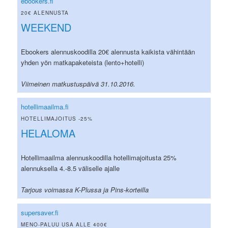
ebookers.fi
20€ ALENNUSTA
WEEKEND
Ebookers alennuskoodilla 20€ alennusta kaikista vähintään
yhden yön matkapaketeista (lento+hotelli)
Viimeinen matkustuspäivä 31.10.2016.
hotellimaailma.fi
HOTELLIMAJOITUS -25%
HELALOMA
Hotellimaailma alennuskoodilla hotellimajoitusta 25%
alennuksella 4.-8.5 väliselle ajalle
Tarjous voimassa K-Plussa ja Pins-korteilla
supersaver.fi
MENO-PALUU USA ALLE 400€