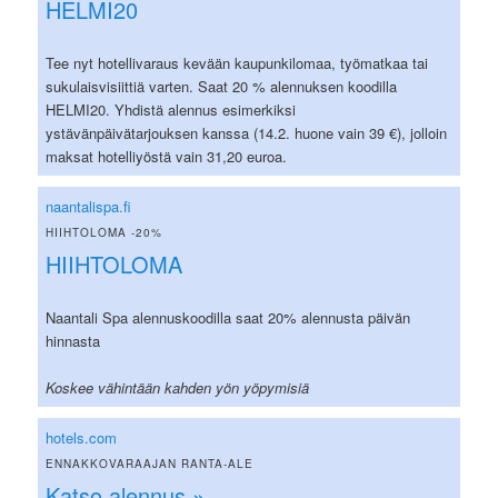
HELMI20
Tee nyt hotellivaraus kevään kaupunkilomaa, työmatkaa tai
sukulaisvisiittiä varten. Saat 20 % alennuksen koodilla
HELMI20. Yhdistä alennus esimerkiksi
ystävänpäivätarjouksen kanssa (14.2. huone vain 39 €), jolloin
maksat hotelliyöstä vain 31,20 euroa.
naantalispa.fi
HIIHTOLOMA -20%
HIIHTOLOMA
Naantali Spa alennuskoodilla saat 20% alennusta päivän
hinnasta
Koskee vähintään kahden yön yöpymisiä
hotels.com
ENNAKKOVARAAJAN RANTA-ALE
Katso alennus »