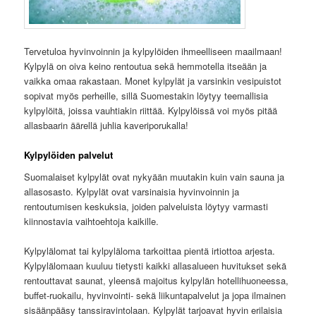
Tervetuloa hyvinvoinnin ja kylpylöiden ihmeelliseen maailmaan!
Kylpylä on oiva keino rentoutua sekä hemmotella itseään ja
vaikka omaa rakastaan. Monet kylpylät ja varsinkin vesipuistot
sopivat myös perheille, sillä Suomestakin löytyy teemallisia
kylpylöitä, joissa vauhtiakin riittää. Kylpylöissä voi myös pitää
allasbaarin äärellä juhlia kaveriporukalla!
Kylpylöiden palvelut
Suomalaiset kylpylät ovat nykyään muutakin kuin vain sauna ja
allasosasto. Kylpylät ovat varsinaisia hyvinvoinnin ja
rentoutumisen keskuksia, joiden palveluista löytyy varmasti
kiinnostavia vaihtoehtoja kaikille.
Kylpylälomat tai kylpyläloma tarkoittaa pientä irtiottoa arjesta.
Kylpylälomaan kuuluu tietysti kaikki allasalueen huvitukset sekä
rentouttavat saunat, yleensä majoitus kylpylän hotellihuoneessa,
buffet-ruokailu, hyvinvointi- sekä liikuntapalvelut ja jopa ilmainen
sisäänpääsy tanssiravintolaan. Kylpylät tarjoavat hyvin erilaisia