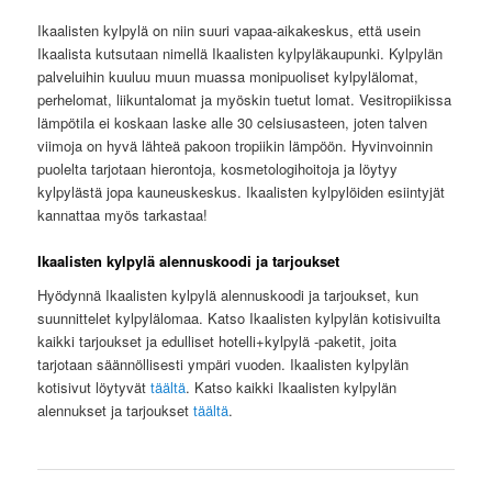
Ikaalisten kylpylä on niin suuri vapaa-aikakeskus, että usein
Ikaalista kutsutaan nimellä Ikaalisten kylpyläkaupunki. Kylpylän
palveluihin kuuluu muun muassa monipuoliset kylpylälomat,
perhelomat, liikuntalomat ja myöskin tuetut lomat. Vesitropiikissa
lämpötila ei koskaan laske alle 30 celsiusasteen, joten talven
viimoja on hyvä lähteä pakoon tropiikin lämpöön. Hyvinvoinnin
puolelta tarjotaan hierontoja, kosmetologihoitoja ja löytyy
kylpylästä jopa kauneuskeskus. Ikaalisten kylpylöiden esiintyjät
kannattaa myös tarkastaa!
Ikaalisten kylpylä alennuskoodi ja tarjoukset
Hyödynnä Ikaalisten kylpylä alennuskoodi ja tarjoukset, kun
suunnittelet kylpylälomaa. Katso Ikaalisten kylpylän kotisivuilta
kaikki tarjoukset ja edulliset hotelli+kylpylä -paketit, joita
tarjotaan säännöllisesti ympäri vuoden. Ikaalisten kylpylän
kotisivut löytyvät
täältä
. Katso kaikki Ikaalisten kylpylän
alennukset ja tarjoukset
täältä
.